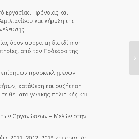
γό Εργασίας, Πρόνοιας και
ιμιλιανίδου και κήρυξη της
υνέλευσης
τίας όσον αφορά τη διεκδίκηση
πηρίες, από τον Πρόεδρο της
Εκ
η 
σ
ση επίσημων προσκεκλημένων
οτήτων, κατάθεση και συζήτηση
σε θέματα γενικής πολιτικής και
 των Οργανώσεων – Μελών στην
έτη 2011, 2012, 2013 και ορισμός