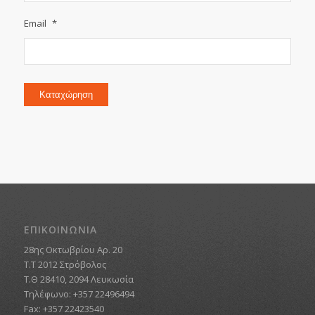
Email
*
Καταχώρηση
ΕΠΙΚΟΙΝΩΝΙΑ
28ης Οκτωβρίου Αρ. 20
Τ.Τ 2012 Στρόβολος
Τ.Θ 28410, 2094 Λευκωσία
Τηλέφωνο: +357 22496494
Fax: +357 22423540