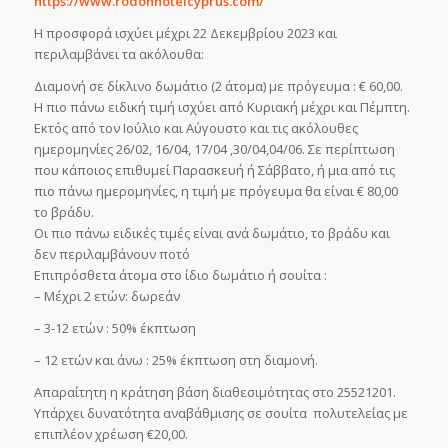
https://www.rodonhotelcyprus.com/
Η προσφορά ισχύει μέχρι 22 Δεκεμβρίου 2023 και
περιλαμβάνει τα ακόλουθα:
Διαμονή σε δίκλινο δωμάτιο (2 άτομα) με πρόγευμα : € 60,00.
Η πιο πάνω ειδική τιμή ισχύει από Κυριακή μέχρι και Πέμπτη.
Εκτός από τον Ιούλιο και Αύγουστο και τις ακόλουθες
ημερομηνίες 26/02, 16/04, 17/04 ,30/04,04/06. Σε περίπτωση
που κάποιος επιθυμεί Παρασκευή ή Σάββατο, ή μια από τις
πιο πάνω ημερομηνίες, η τιμή με πρόγευμα θα είναι € 80,00
το βράδυ.
Οι πιο πάνω ειδικές τιμές είναι ανά δωμάτιο, το βράδυ και
δεν περιλαμβάνουν ποτό
Επιπρόσθετα άτομα στο ίδιο δωμάτιο ή σουίτα :
– Μέχρι 2 ετών: δωρεάν
– 3-12 ετών : 50% έκπτωση
– 12 ετών και άνω : 25% έκπτωση στη διαμονή.
Απαραίτητη η κράτηση βάση διαθεσιμότητας στο 25521201.
Υπάρχει δυνατότητα αναβάθμισης σε σουίτα πολυτελείας με
επιπλέον χρέωση €20,00.