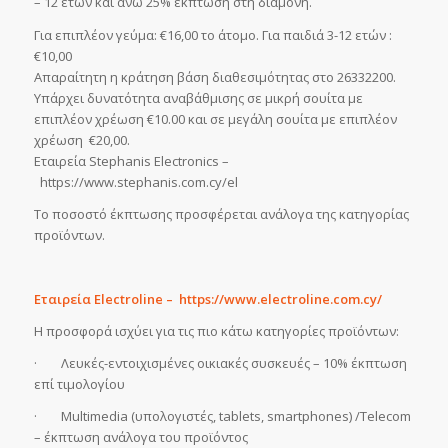
– 12 ετών και άνω 25% έκπτωση στη διαμονή.
Για επιπλέον γεύμα: €16,00 το άτομο. Για παιδιά 3-12 ετών :
€10,00
Απαραίτητη η κράτηση βάση διαθεσιμότητας στο 26332200.
Υπάρχει δυνατότητα αναβάθμισης σε μικρή σουίτα με
επιπλέον χρέωση €10.00 και σε μεγάλη σουίτα με επιπλέον
χρέωση €20,00.
Εταιρεία Stephanis Electronics –
https://www.stephanis.com.cy/el
Το ποσοστό έκπτωσης προσφέρεται ανάλογα της κατηγορίας
προϊόντων.
Εταιρεία Electroline – https://www.electroline.com.cy/
Η προσφορά ισχύει για τις πιο κάτω κατηγορίες προϊόντων:
· Λευκές-εντοιχισμένες οικιακές συσκευές – 10% έκπτωση
επί τιμολογίου
· Multimedia (υπολογιστές, tablets, smartphones) /Telecom
– έκπτωση ανάλογα του προϊόντος