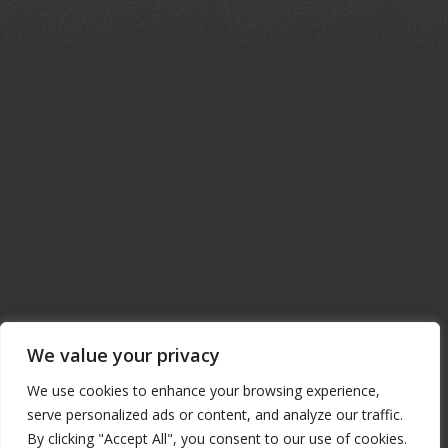
ΜΟΙΡΑΣΕ ΤΟ
Facebook
Twitter
Μοιραστείτε
We value your privacy
We use cookies to enhance your browsing experience,
serve personalized ads or content, and analyze our traffic.
By clicking "Accept All", you consent to our use of cookies.