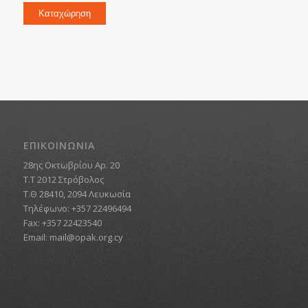
Καταχώρηση
ΕΠΙΚΟΙΝΩΝΙΑ
28ης Οκτωβρίου Αρ. 20
Τ.Τ 2012 Στρόβολος
Τ.Θ 28410, 2094 Λευκωσία
Τηλέφωνο: +357 22496494
Fax: +357 22423540
Email:
mail@opak.org.cy