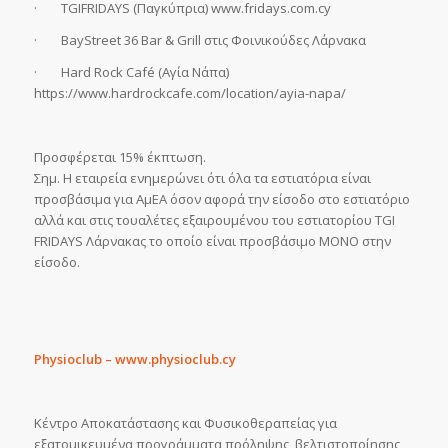
· TGIFRIDAYS (Παγκύπρια) www.fridays.com.cy
· BayStreet 36 Bar & Grill στις Φοινικούδες Λάρνακα
· Hard Rock Café (Αγία Νάπα)
https://www.hardrockcafe.com/location/ayia-napa/
Προσφέρεται 15% έκπτωση.
Σημ. Η εταιρεία ενημερώνει ότι όλα τα εστιατόρια είναι
προσβάσιμα για ΑμΕΑ όσον αφορά την είσοδο στο εστιατόριο
αλλά και στις τουαλέτες εξαιρουμένου του εστιατορίου TGI
FRIDAYS Λάρνακας το οποίο είναι προσβάσιμο ΜΟΝΟ στην
είσοδο.
Physioclub – www.physioclub.cy
Κέντρο Αποκατάστασης και Φυσικοθεραπείας για
εξατομικευμένα προγράμματα πρόληψης, βελτιστοποίησης