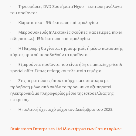
· Τηλεοράσεις-DVD-Συστήματα Ήχου – έκπτωση ανάλογα
του προϊόντος
· Κλιματιστικά – 5% έκπτωση επί τιμολογίου
· Μικροσυσκευές (ηλεκτρικές σκούπες, καφετιέρες, mixer,
σίδερα κ.τ.λ.) -15% έκπτωση επί τιμολογίου
· Η Πληρωμή θα γίνεται της μετρητοίς ή μέσω πιστωτικής
κάρτας προτού παραδοθούν τα προϊόντα.
· Εξαιρούνται προϊόντα που είναι ήδη σε amazing price &
special offer. Όπως επίσης και τελευταία τεμάχια.
· Στις περιπτώσεις όπου υπάρχει μεσοπάτωμα με
πρόσβαση μόνο από σκάλα το προσωπικό εξυπηρετεί
ηλεκτρονικά με πληροφορίες μέσω της ιστοσελίδας της
εταιρείας.
· Η πολιτική έχει ισχύ μέχρι τον Δεκέμβριο του 2023.
Brainstorm Enterprises Ltd Ιδιοκτήτρια των Εστιατορίων: