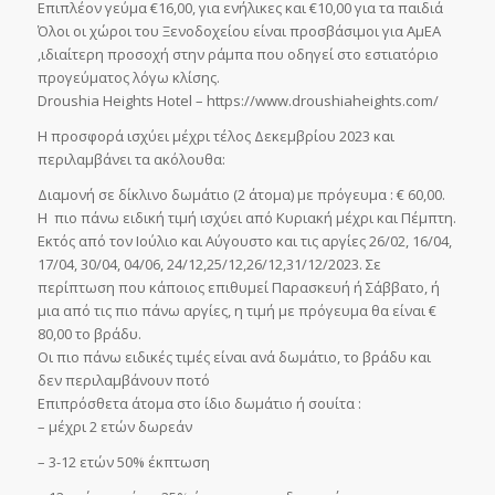
Επιπλέον γεύμα €16,00, για ενήλικες και €10,00 για τα παιδιά
Όλοι οι χώροι του Ξενοδοχείου είναι προσβάσιμοι για ΑμΕΑ
,ιδιαίτερη προσοχή στην ράμπα που οδηγεί στο εστιατόριο
προγεύματος λόγω κλίσης.
Droushia Heights Hotel – https://www.droushiaheights.com/
Η προσφορά ισχύει μέχρι τέλος Δεκεμβρίου 2023 και
περιλαμβάνει τα ακόλουθα:
Διαμονή σε δίκλινο δωμάτιο (2 άτομα) με πρόγευμα : € 60,00.
Η πιο πάνω ειδική τιμή ισχύει από Κυριακή μέχρι και Πέμπτη.
Εκτός από τον Ιούλιο και Αύγουστο και τις αργίες 26/02, 16/04,
17/04, 30/04, 04/06, 24/12,25/12,26/12,31/12/2023. Σε
περίπτωση που κάποιος επιθυμεί Παρασκευή ή Σάββατο, ή
μια από τις πιο πάνω αργίες, η τιμή με πρόγευμα θα είναι €
80,00 το βράδυ.
Οι πιο πάνω ειδικές τιμές είναι ανά δωμάτιο, το βράδυ και
δεν περιλαμβάνουν ποτό
Επιπρόσθετα άτομα στο ίδιο δωμάτιο ή σουίτα :
– μέχρι 2 ετών δωρεάν
– 3-12 ετών 50% έκπτωση