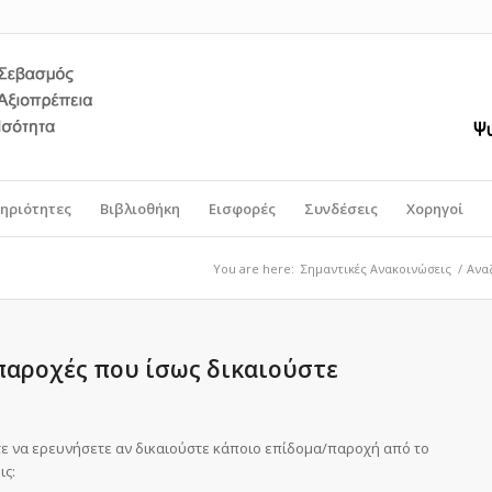
ηριότητες
Βιβλιοθήκη
Εισφορές
Συνδέσεις
Χορηγοί
You are here:
Σημαντικές Ανακοινώσεις
/
Ανα
παροχές που ίσως δικαιούστε
τε να ερευνήσετε αν δικαιούστε κάποιο επίδομα/παροχή από το
ις: