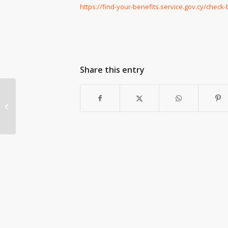
https://find-your-benefits.service.gov.cy/check
Share this entry
Παρουσίαση Δημοσιογραφικής
Διάσκεψης 29 Ιουνίου...