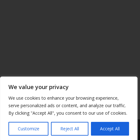
ΜΟΙΡΑΣΕ ΤΟ
Facebook
Twitter
Μοιραστείτε
We value your privacy
We use cookies to enhance your browsing experience,
serve personalized ads or content, and analyze our traffic.
By clicking "Accept All", you consent to our use of cookies.
© Copyright 2014 - ΟΠΑΚ / Designed & Developed by
NETinfo Plc
|
Customize
Reject All
Accept All
Πολιτική Προστασίας Προσωπικών Δεδομένων