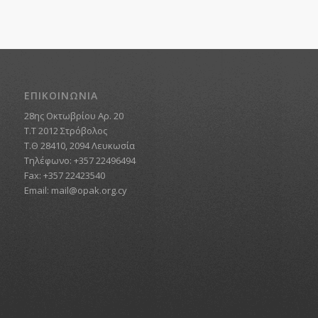
ΕΠΙΚΟΙΝΩΝΙΑ
28ης Οκτωβρίου Αρ. 20
Τ.Τ 2012 Στρόβολος
Τ.Θ 28410, 2094 Λευκωσία
Τηλέφωνο: +357 22496494
Fax: +357 22423540
Email:
mail@opak.org.cy