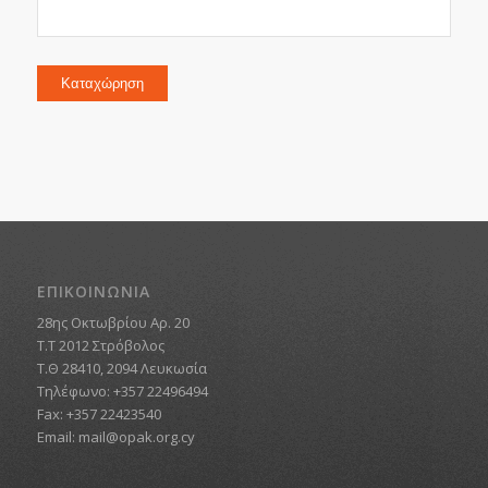
Καταχώρηση
ΕΠΙΚΟΙΝΩΝΙΑ
28ης Οκτωβρίου Αρ. 20
Τ.Τ 2012 Στρόβολος
Τ.Θ 28410, 2094 Λευκωσία
Τηλέφωνο: +357 22496494
Fax: +357 22423540
Email:
mail@opak.org.cy