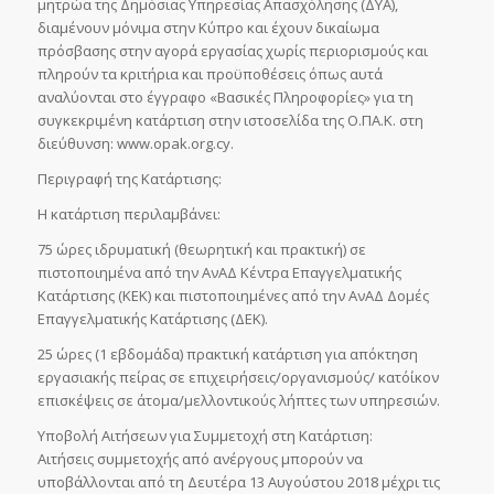
μητρώα της Δημόσιας Υπηρεσίας Απασχόλησης (ΔΥΑ),
διαμένουν μόνιμα στην Κύπρο και έχουν δικαίωμα
πρόσβασης στην αγορά εργασίας χωρίς περιορισμούς και
πληρούν τα κριτήρια και προϋποθέσεις όπως αυτά
αναλύονται στο έγγραφο «Βασικές Πληροφορίες» για τη
συγκεκριμένη κατάρτιση στην ιστοσελίδα της Ο.ΠΑ.Κ. στη
διεύθυνση: www.opak.org.cy.
Περιγραφή της Κατάρτισης:
Η κατάρτιση περιλαμβάνει:
75 ώρες ιδρυματική (θεωρητική και πρακτική) σε
πιστοποιημένα από την ΑνΑΔ Κέντρα Επαγγελματικής
Κατάρτισης (ΚΕΚ) και πιστοποιημένες από την ΑνΑΔ Δομές
Επαγγελματικής Κατάρτισης (ΔΕΚ).
25 ώρες (1 εβδομάδα) πρακτική κατάρτιση για απόκτηση
εργασιακής πείρας σε επιχειρήσεις/οργανισμούς/ κατ΄οίκον
επισκέψεις σε άτομα/μελλοντικούς λήπτες των υπηρεσιών.
Υποβολή Αιτήσεων για Συμμετοχή στη Κατάρτιση:
Αιτήσεις συμμετοχής από ανέργους μπορούν να
υποβάλλονται από τη Δευτέρα 13 Αυγούστου 2018 μέχρι τις