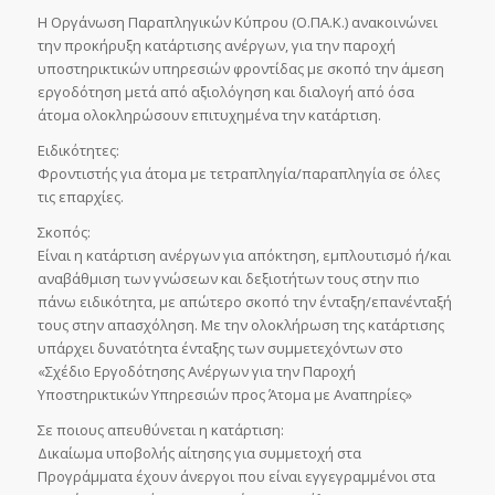
Η Οργάνωση Παραπληγικών Κύπρου (Ο.ΠΑ.Κ.) ανακοινώνει
την προκήρυξη κατάρτισης ανέργων, για την παροχή
υποστηρικτικών υπηρεσιών φροντίδας με σκοπό την άμεση
εργοδότηση μετά από αξιολόγηση και διαλογή από όσα
άτομα ολοκληρώσουν επιτυχημένα την κατάρτιση.
Ειδικότητες:
Φροντιστής για άτομα με τετραπληγία/παραπληγία σε όλες
τις επαρχίες.
Σκοπός:
Είναι η κατάρτιση ανέργων για απόκτηση, εμπλουτισμό ή/και
αναβάθμιση των γνώσεων και δεξιοτήτων τους στην πιο
πάνω ειδικότητα, με απώτερο σκοπό την ένταξη/επανένταξή
τους στην απασχόληση. Με την ολοκλήρωση της κατάρτισης
υπάρχει δυνατότητα ένταξης των συμμετεχόντων στο
«Σχέδιο Εργοδότησης Ανέργων για την Παροχή
Υποστηρικτικών Υπηρεσιών προς Άτομα με Αναπηρίες»
Σε ποιους απευθύνεται η κατάρτιση:
Δικαίωμα υποβολής αίτησης για συμμετοχή στα
Προγράμματα έχουν άνεργοι που είναι εγγεγραμμένοι στα