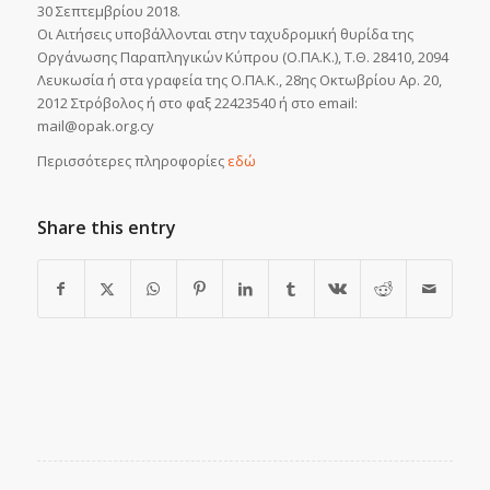
30 Σεπτεμβρίου 2018.
Οι Αιτήσεις υποβάλλονται στην ταχυδρομική θυρίδα της
Οργάνωσης Παραπληγικών Κύπρου (Ο.ΠΑ.Κ.), Τ.Θ. 28410, 2094
Λευκωσία ή στα γραφεία της Ο.ΠΑ.Κ., 28ης Οκτωβρίου Αρ. 20,
2012 Στρόβολος ή στο φαξ 22423540 ή στο email:
mail@opak.org.cy
Περισσότερες πληροφορίες
εδώ
Share this entry