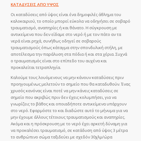
ΚΑΤΑΔΥΣΕΙΣ ΑΠΟ ΥΨΟΣ
Οι καταδύσεις από ύψος είναι ένα δημοφιλές άθλημα του
καλοκαιριού, το οποίο μπορεί εύκολα να οδηγήσει σε σοβαρό
τραυματισμό, αναπηρίες ή και θάνατο. Η σύγκρουση με
αντικείμενα που δεν είδαμε στο νερό ή με τον πάτο αν τα
νερά είναι ρηχά, συνήθως οδηγεί σε σοβαρούς
τραυματισμούς όπως κάταγμα στην σπονδυλική στήλη, με
αποτέλεσμα την παράλυση στα πόδια ή και στα χέρια. Συχνά
ο τραυματισμός είναι στο επίπεδο του αυχένα και
προκαλείται τετραπληγία.
Καλούμε τους λουόμενους να μην κάνουν καταδύσεις πριν
προηγουμένως μελετούν το σημείο που θα καταδυθούν. Ένας
χρυσός κανόνας είναι ποτέ να μην κάνεις καταδύσεις σε
σημείο που ακριβώς πριν δεν έχεις κολυμπήσει, για να
γνωρίζεις το βάθος και οποιαδήποτε αντικείμενα υπάρχουν
στο νερό. Εφαρμόστε το και διαδώστε αυτό το μήνυμα για να
μην έχουμε άλλους τέτοιους τραυματισμούς και αναπηρίες.
Ακόμα και η πρόσκρουση με το νερό έχει αρκετή δύναμη για
να προκαλέσει τραυματισμό, σε κατάδυση από ύψος 3 μέτρα
το ανθρώπινο σώμα ταξιδεύει με σχεδόν 30χλμ/ώρα