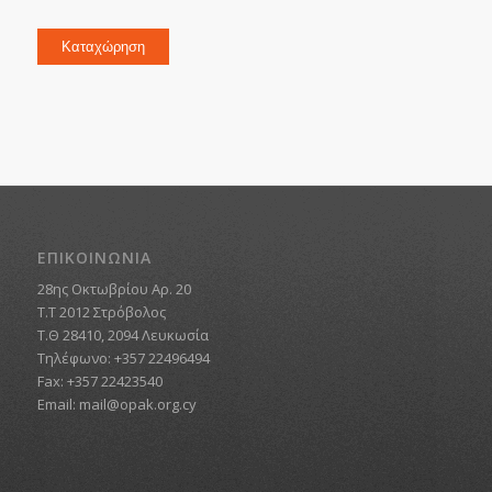
Καταχώρηση
ΕΠΙΚΟΙΝΩΝΙΑ
28ης Οκτωβρίου Αρ. 20
Τ.Τ 2012 Στρόβολος
Τ.Θ 28410, 2094 Λευκωσία
Τηλέφωνο: +357 22496494
Fax: +357 22423540
Email:
mail@opak.org.cy