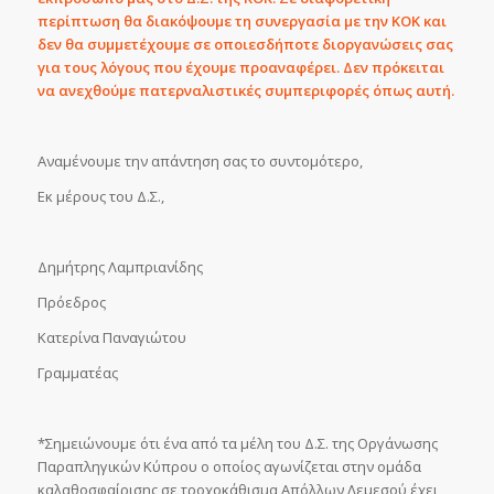
περίπτωση θα διακόψουμε τη συνεργασία με την ΚΟΚ και
δεν θα συμμετέχουμε σε οποιεσδήποτε διοργανώσεις σας
για τους λόγους που έχουμε προαναφέρει. Δεν πρόκειται
να ανεχθούμε πατερναλιστικές συμπεριφορές όπως αυτή.
Αναμένουμε την απάντηση σας το συντομότερο,
Εκ μέρους του Δ.Σ.,
Δημήτρης Λαμπριανίδης
Πρόεδρος
Κατερίνα Παναγιώτου
Γραμματέας
*Σημειώνουμε ότι ένα από τα μέλη του Δ.Σ. της Οργάνωσης
Παραπληγικών Κύπρου ο οποίος αγωνίζεται στην ομάδα
καλαθοσφαίρισης σε τροχοκάθισμα Απόλλων Λεμεσού έχει