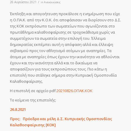
/
26 Αυγούστου 2021
in
Ανακοινώσεις
Έκπληξη και απογοήτευση προκάλεσε η ενημέρωση που είχε
η Ο.ΠΑ.Κ. από την Κ.Ο.Κ. ότι αποφάσισαν να διορίσουν στο Δ.Σ.
της ΚΟΚ εκπρόσωπο των σωματείων που αγωνίζονται στο
πρωτάθλημα καλαθοσφαίρισης σε τροχοκάθισμα χωρίς να
συμμετέχουν τα σωματεία στην επιλογή του. Έλλειμα
δημοκρατίας εκπέμπει αυτή η απόφαση αλλά και έλλειψη
σεβασμού προς τον αθλητισμό ατόμων με αναπηρίες. Τα
άτομα με αναπηρίες όπως έχουν την ικανότητα να αθλούνται
έχουν και την ικανότητα αλλά και το δικαίωμα να
αποφασίζουν για τους εκπροσώπους τους. Πιο κάτω η
επιστολή που στάληκε σήμερα στην Κυπριακή Ομοσπονδία
Καλαθοσφαίρισης.
Η επιστολή σε αρχείο pdf:
20210826.ΟΠΑΚ.ΚΟΚ
Το κείμενο της επιστολής:
26.8.2021
Προς: Πρόεδρο και μέλη Δ.Σ. Κυπριακής Ομοσπονδίας
Καλαθοσφαίρισης [ΚΟΚ]