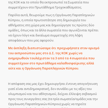
της ΚΟΚ και το οποίο θα εκπροσωπεί τα Σωματεία που
συμμετέχουν στο Πρωτάθλημα Τροχοκαθίσματος.
Παρόλα αυτά, θεωρούμε πως η Οργάνωση Παραπληγικών
Κύπρου, η οποία πρωτοστάτησε στη δημιουργία του
αθλήματος στη χώρα μας και δημιούργησε τις πρώτες δύο
ομάδες, όπως και τα άλλα σωματεία που αγωνίζονται πρέπει
να έχουν λόγο και δικαίωμα συμμετοχής στη λήψη
αποφάσεων που μας αφορούν.
Με έκπληξη διαπιστώσαμε ότι προχωρήσατε στον ορισμό
του εκπροσώπου μας στο Δ.Σ. της ΚΟΚ χωρίς να
ενημερωθούν τουλάχιστον τα 3 από τα 4 σωματεία που
συμμετέχουν στο πρωτάθλημα καλαθοσφαίρισης αλλά
ούτε και η Οργάνωση Παραπληγικών Κύπρου.
Η απόφαση σας μας έχει δημιουργήσει έντονη απογοήτευση
γιατί είναι αντιδημοκρατική, δεν συνάδει με τις αξίες του
ολυμπισμού και του αθλητισμού, δείχνει έλλειψη σεβασμού
προς τους συνεργάτες σας (τα τρία σωματεία/ομάδες και την
Οργάνωση Παραπληγικών Κύπρου) χωρίς να τηρείτε