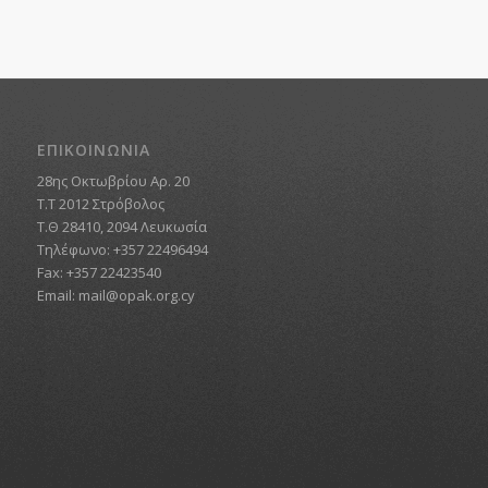
ΕΠΙΚΟΙΝΩΝΙΑ
28ης Οκτωβρίου Αρ. 20
Τ.Τ 2012 Στρόβολος
Τ.Θ 28410, 2094 Λευκωσία
Τηλέφωνο: +357 22496494
Fax: +357 22423540
Email:
mail@opak.org.cy