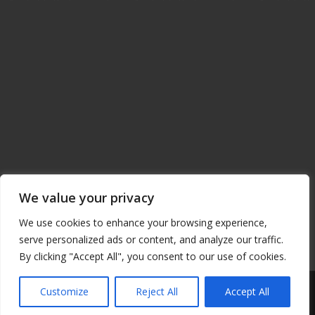
ΜΟΙΡΑΣΕ ΤΟ
Facebook
Twitter
Μοιραστείτε
We value your privacy
We use cookies to enhance your browsing experience,
serve personalized ads or content, and analyze our traffic.
By clicking "Accept All", you consent to our use of cookies.
© Copyright 2014 - ΟΠΑΚ / Designed & Developed by
NETinfo Plc
|
Customize
Reject All
Accept All
Πολιτική Προστασίας Προσωπικών Δεδομένων