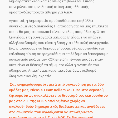
δημοκρατικές διαδικασίες όπως επιβάλλεται. Επίσης
φανερώνει πατερναλιστική στάση μιας αθλητικής
ομοσπονδίας προς το άθλημα για ΑμεΑ.
Αγαπητοί, η Δημοκρατία προϋποθέτει και επιβάλλει
συγκεκριμένες διαδικασίες. Η απόφαση σας να μας επιβάλετε
ποιος θα μας εκπροσωπεί είναι εντελώς απαράδεκτη. Όταν
ξεκινήσαμε τη συνεργασία μαζί σας ζητήσαμε να υπάρχει
αλληλοσεβασμός που είναι η βάση για κάθε καλή συνεργασία.
Ενώ μπορούσαμε να δημιουργήσουμε νέα ομοσπονδία για
καλαθοσφαίριση σε τροχοκάθισμα επιλέξαμε να ξεκινήσουμε
συνεργασία μαζί με την ΚΟΚ επειδή η έγνοια μας δεν ήταν
ούτε είναι οι θέσεις ή τα αξιώματα αλλά η ανάπτυξη του
αθλήματος. Απαιτήσαμε και απαιτούμε όμως σεβασμό,
διαφάνεια και δημοκρατία.
Σας ενημερώνουμε ότι μετά από συνεννόηση με τις δύο
ομάδες μας,
Nicosia
Team
Rollers
και Ήφαιστο Λεμεσού,
ζητούμε όπως ανακαλέσετε το διορισμό του εκπροσώπου
μας στο Δ.Σ. της ΚΟΚ ο οποίος έγινε χωρίς να
ακολουθηθούν δημοκρατικές διαδικασίες και αναθέσετε
στα σωματεία που αγωνίζονται να επιλέξουν τον
εκπρόσωπο μας στο Δ.Σ. της ΚΟΚ. Σε διαφορετική