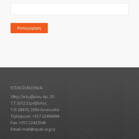
Καταχώρηση
ΕΠΙΚΟΙΝΩΝΙΑ
28ης Οκτωβρίου Αρ. 20
Τ.Τ 2012 Στρόβολος
Τ.Θ 28410, 2094 Λευκωσία
Τηλέφωνο: +357 22496494
Fax: +357 22423540
Email:
mail@opak.org.cy