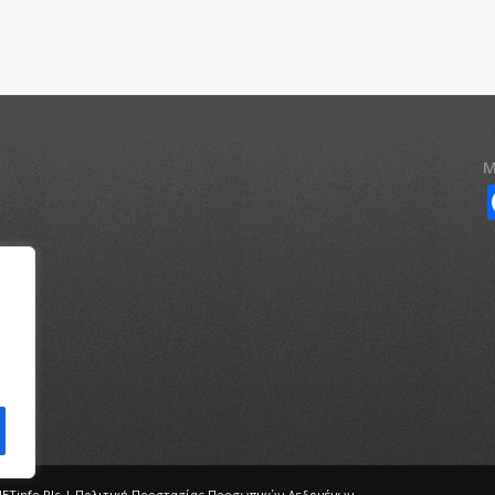
Μ
ETinfo Plc
|
Πολιτική Προστασίας Προσωπικών Δεδομένων