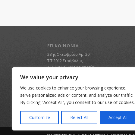
ΕΠΙΚΟΙΝΩΝΙΑ
28ης Οκτωβρίου Αρ. 20
Τ.Τ 2012 Στρόβολος
Τ.Θ 28410, 2094 Λευκωσία
Τηλέφωνο: +357 22496494
We value your privacy
Fax: +357 22423540
Email:
mail@opak.org.cy
We use cookies to enhance your browsing experience,
serve personalized ads or content, and analyze our traffic.
By clicking "Accept All", you consent to our use of cookies.
Customize
Reject All
Accept All
© Copyright 2014 - ΟΠΑΚ / Designed & Developed by
N