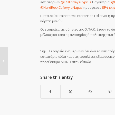
εστιατορίων
@TGIFridaysCyprus
Παγκύπρια,
@B
@HardRockCafeAyiaNapa/
προσφέρει
15% έκ
Η εταιρεία Brainstorm Enterprises Ltd είναι 
κάρτας μελών.
Οι εταιρείες, με οδηγίες της Ο.ΠΑ.Κ. έχουν τ
μέλους και κάρτας αναπηρίας ή πολιτικής ταυτ
Σημ. Η εταιρεία ενημερώνει ότι όλα τα εστιατό
εστιατόριο αλλά και στις τουαλέτες εξαιρουμέν
Πρόσκληση σε Αστρονομική βραδιά
προσβάσιμο ΜΟΝΟ στην είσοδο.
Share this entry