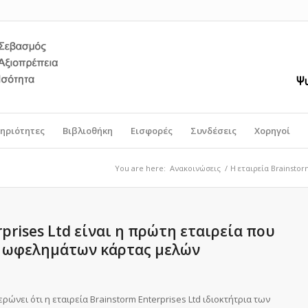
ηριότητες
Βιβλιοθήκη
Εισφορές
Συνδέσεις
Χορηγοί
You are here:
Ανακοινώσεις
/
Η εταιρεία Brainstor
rprises Ltd είναι η πρώτη εταιρεία που
 ωφελημάτων κάρτας μελών
ει ότι η εταιρεία Brainstorm Enterprises Ltd ιδιοκτήτρια των