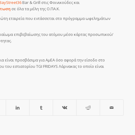
ayStreet36
Bar & Grill στις Φοινικούδες και
πτωση
σε όλα τα μέλη της Ο.ΠΑ.Κ.
η πρώτη εταιρεία που εντάσσεται στο πρόγραμμα ωφελημάτων
ο δικαίωμα επιβεβαίωσης του ατόμου μέσο κάρτας προσωπικού/
ότητας.
ρια είναι προσβάσιμα για ΑμΕΑ όσο αφορά την είσοδο στο
ου του εστιατορίου TGI FRIDAYS Λάρνακας το οποίο είναι