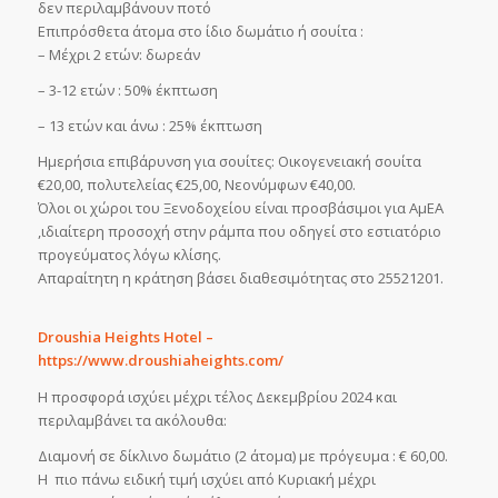
δεν περιλαμβάνουν ποτό
Επιπρόσθετα άτομα στο ίδιο δωμάτιο ή σουίτα :
– Μέχρι 2 ετών: δωρεάν
– 3-12 ετών : 50% έκπτωση
– 13 ετών και άνω : 25% έκπτωση
Ημερήσια επιβάρυνση για σουίτες: Οικογενειακή σουίτα
€20,00, πολυτελείας €25,00, Νεονύμφων €40,00.
Όλοι οι χώροι του Ξενοδοχείου είναι προσβάσιμοι για ΑμΕΑ
,ιδιαίτερη προσοχή στην ράμπα που οδηγεί στο εστιατόριο
προγεύματος λόγω κλίσης.
Απαραίτητη η κράτηση βάσει διαθεσιμότητας στο 25521201.
Droushia Heights Hotel –
https://www.droushiaheights.com/
Η προσφορά ισχύει μέχρι τέλος Δεκεμβρίου 2024 και
περιλαμβάνει τα ακόλουθα:
Διαμονή σε δίκλινο δωμάτιο (2 άτομα) με πρόγευμα : € 60,00.
Η πιο πάνω ειδική τιμή ισχύει από Κυριακή μέχρι