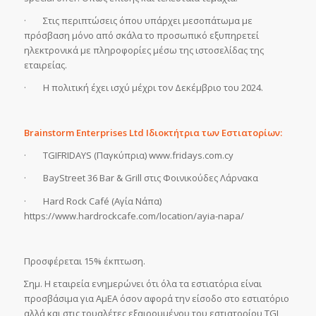
· Στις περιπτώσεις όπου υπάρχει μεσοπάτωμα με
πρόσβαση μόνο από σκάλα το προσωπικό εξυπηρετεί
ηλεκτρονικά με πληροφορίες μέσω της ιστοσελίδας της
εταιρείας.
· Η πολιτική έχει ισχύ μέχρι τον Δεκέμβριο του 2024.
Brainstorm Enterprises Ltd Ιδιοκτήτρια των Εστιατορίων:
· TGIFRIDAYS (Παγκύπρια) www.fridays.com.cy
· BayStreet 36 Bar & Grill στις Φοινικούδες Λάρνακα
· Hard Rock Café (Αγία Νάπα)
https://www.hardrockcafe.com/location/ayia-napa/
Προσφέρεται 15% έκπτωση.
Σημ. Η εταιρεία ενημερώνει ότι όλα τα εστιατόρια είναι
προσβάσιμα για ΑμΕΑ όσον αφορά την είσοδο στο εστιατόριο
αλλά και στις τουαλέτες εξαιρουμένου του εστιατορίου TGI