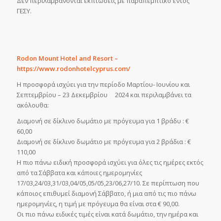
Δεν περιλαμβάνονται εκπτώσεις με παραπεμπτικό εντός
ΓΕΣΥ.
Rodon Mount Hotel and Resort –
https://www.rodonhotelcyprus.com/
Η προσφορά ισχύει για την περίοδο Μαρτίου- Ιουνίου και
Σεπτεμβρίου – 23 Δεκεμβρίου 2024 και περιλαμβάνει τα
ακόλουθα:
Διαμονή σε δίκλινο δωμάτιο με πρόγευμα για 1 βράδυ : €
60,00
Διαμονή σε δίκλινο δωμάτιο με πρόγευμα για 2 βράδια : €
110,00
Η πιο πάνω ειδική προσφορά ισχύει για όλες τις ημέρες εκτός
από τα Σάββατα και κάποιες ημερομηνίες
17/03,24/03,31/03,04/05,05/05,23/06,27/10. Σε περίπτωση που
κάποιος επιθυμεί διαμονή Σάββατο, ή μια από τις πιο πάνω
ημερομηνίες, η τιμή με πρόγευμα θα είναι στα € 90,00.
Οι πιο πάνω ειδικές τιμές είναι κατά δωμάτιο, την ημέρα και