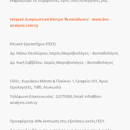
Εκφράζουμε τις ευχαριστίες προς τους συνεργάτες μας.
Ιατρικό Διαγνωστικό Κέντρο ‘Βιοανάλυσις’ www.bio-
analysis.com.cy
Κλινικό Εργαστήριο (ΓΕΣΥ)
Δρ. Νάσω Θεοδώρου, Ιατρός Μικροβιολόγος – Βιοπαθολόγος
Δρ. Κική Σαββίδου, Ιατρός Μικροβιολόγος – Βιοπαθολόγος
Οδός : Κυριάκου Μάτση & Γλαύκου 1, Γραφείο:101, Άγιοι
Ομολογητές, 1085, Λευκωσία
Τηλέφωνο Επικοινωνίας : 22275000, Εmail:
info@bio-
analysis.com.cy
Προσφέρεται 30% έκπτωση στις εξετάσεις εκτός ΓΕΣΥ.