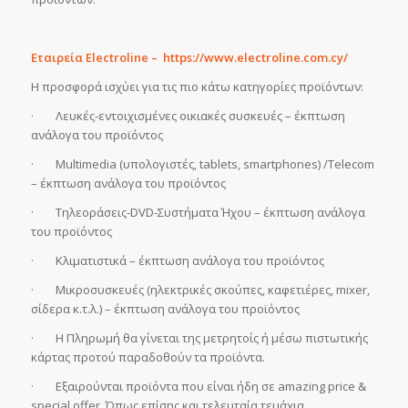
Εταιρεία Electroline – https://www.electroline.com.cy/
Η προσφορά ισχύει για τις πιο κάτω κατηγορίες προϊόντων:
· Λευκές-εντοιχισμένες οικιακές συσκευές – έκπτωση
ανάλογα του προϊόντος
· Multimedia (υπολογιστές, tablets, smartphones) /Telecom
– έκπτωση ανάλογα του προϊόντος
· Τηλεοράσεις-DVD-Συστήματα Ήχου – έκπτωση ανάλογα
του προϊόντος
· Κλιματιστικά – έκπτωση ανάλογα του προϊόντος
· Μικροσυσκευές (ηλεκτρικές σκούπες, καφετιέρες, mixer,
σίδερα κ.τ.λ.) – έκπτωση ανάλογα του προϊόντος
· Η Πληρωμή θα γίνεται της μετρητοίς ή μέσω πιστωτικής
κάρτας προτού παραδοθούν τα προϊόντα.
· Εξαιρούνται προϊόντα που είναι ήδη σε amazing price &
special offer. Όπως επίσης και τελευταία τεμάχια.