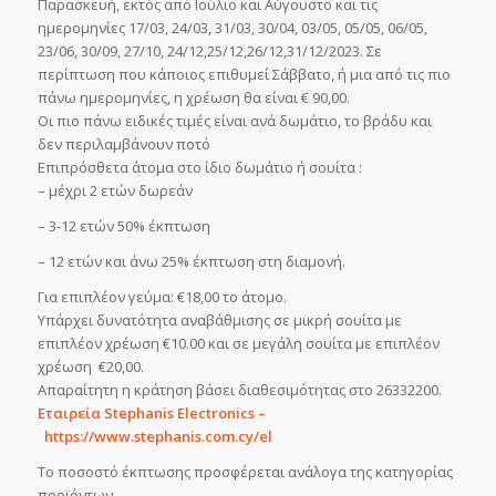
Παρασκευή, εκτός από Ιούλιο και Αύγουστο και τις
ημερομηνίες 17/03, 24/03, 31/03, 30/04, 03/05, 05/05, 06/05,
23/06, 30/09, 27/10, 24/12,25/12,26/12,31/12/2023. Σε
περίπτωση που κάποιος επιθυμεί Σάββατο, ή μια από τις πιο
πάνω ημερομηνίες, η χρέωση θα είναι € 90,00.
Οι πιο πάνω ειδικές τιμές είναι ανά δωμάτιο, το βράδυ και
δεν περιλαμβάνουν ποτό
Επιπρόσθετα άτομα στο ίδιο δωμάτιο ή σουίτα :
– μέχρι 2 ετών δωρεάν
– 3-12 ετών 50% έκπτωση
– 12 ετών και άνω 25% έκπτωση στη διαμονή.
Για επιπλέον γεύμα: €18,00 το άτομο.
Υπάρχει δυνατότητα αναβάθμισης σε μικρή σουίτα με
επιπλέον χρέωση €10.00 και σε μεγάλη σουίτα με επιπλέον
χρέωση €20,00.
Απαραίτητη η κράτηση βάσει διαθεσιμότητας στο 26332200.
Εταιρεία Stephanis Electronics –
https://www.stephanis.com.cy/el
Το ποσοστό έκπτωσης προσφέρεται ανάλογα της κατηγορίας
προϊόντων.