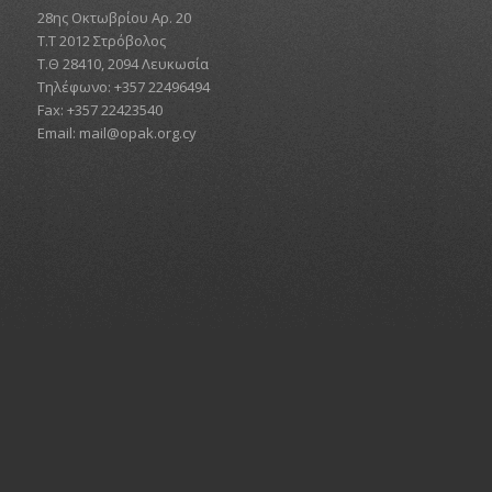
28ης Οκτωβρίου Αρ. 20
Τ.Τ 2012 Στρόβολος
Τ.Θ 28410, 2094 Λευκωσία
Τηλέφωνο: +357 22496494
Fax: +357 22423540
Email:
mail@opak.org.cy